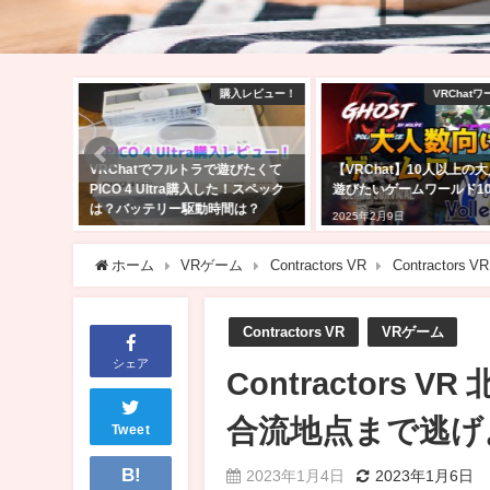
購入レビュー！
VRChatワールド紹介
ラで遊びたくて
【VRChat】10人以上の大人数で
2025年Amazon
購入した！スペック
遊びたいゲームワールド10選！！
ーセール商品はどれ
時間は？
ったセール品を紹介
2025年2月9日
2025年11月24日
ホーム
VRゲーム
Contractors VR
Contract
Contractors VR
VRゲーム
シェア
Contractor
合流地点まで逃げ
Tweet
B!
2023年1月4日
2023年1月6日