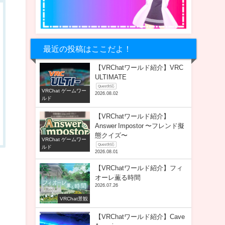
最近の投稿はここだよ！
【VRChatワールド紹介】VRC
ULTIMATE
Quest対応
VRChat ゲームワー
2026.08.02
ルド
【VRChatワールド紹介】
Answer Impostor 〜フレンド擬
態クイズ〜
VRChat ゲームワー
Quest対応
ルド
2026.08.01
【VRChatワールド紹介】フィ
オーレ薫る時間
2026.07.26
VRChat景観
【VRChatワールド紹介】Cave