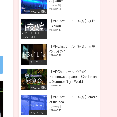
Aquarium
Quest対応
2026.07.20
VRChat景観
【VRChatワールド紹介】夜煌
~Yakou~
2026.07.17
カフェワールド・
Berワールド
【VRChatワールド紹介】人生
の３分の１
2026.07.16
チルワールド
【VRChatワールド紹介】
Kimonowa Japanese Garden on
a Summer Night World
2026.07.16
VRChat景観
【VRChatワールド紹介】cradle
of the sea
Quest対応
2026.07.15
チルワールド