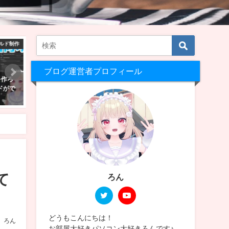
VRChat景観
VRChat ワールド制作
ブログ運営者プロフィール
！VRChatを
【Unity2022】VRChatにワールド
【VRChat】Quest
い日本人と会
をアップロード！入れたアセット
る！景色のきれいなワー
とその設定方法【Still Blue】
選！！
2026年5月14日
2025年2月23日
て
ろん
どうもこんにちは！
ろん
お部屋大好きパソコン大好きろんです♪