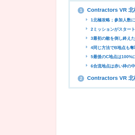
Contractors V
1
1北極攻略；参加人数
2ミッションがスター
3最初の敵を倒し終え
4同じ方法でB地点も奪
5最後のC地点は100
6合流地点は赤い枠の
Contractors 
2