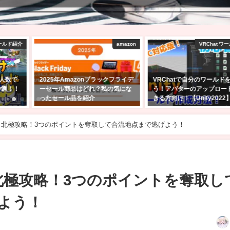
amazon
VRChat ワールド制作
ブラックフライデ
VRChatで自分のワールドを作ろ
Quest単体でも大丈夫
？私の気にな
う！アバターのアップロードがで
始めたら行ってほし
きる方向け！【Unity2022】
えるワールド5選！
2025年2月24日
2023年1月30日
ors VR 北極攻略！3つのポイントを奪取して合流地点まで逃げよう！
s VR 北極攻略！3つのポイントを奪取し
よう！