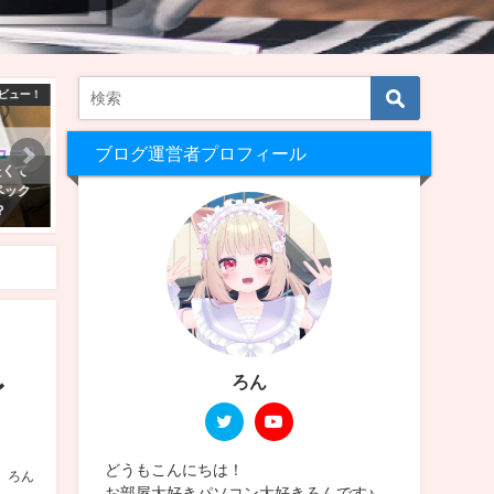
t ワールド制作
VRChat景観
ブログ運営者プロフィール
atにワールド
Quest単体でも大丈夫！VRChatを
2025年Amazonブラ
たアセット
始めたら行ってほしい日本人と会
ーセール商品はどれ？私
lue】
えるワールド5選！
ったセール品を紹介
2023年1月30日
2025年11月24日
レ
ろん
どうもこんにちは！
ろん
お部屋大好きパソコン大好きろんです♪