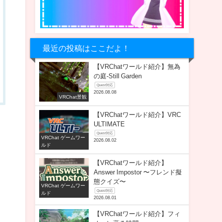
最近の投稿はここだよ！
【VRChatワールド紹介】無為
の庭-Still Garden
Quest対応
2026.08.08
VRChat景観
【VRChatワールド紹介】VRC
ULTIMATE
Quest対応
VRChat ゲームワー
2026.08.02
ルド
【VRChatワールド紹介】
Answer Impostor 〜フレンド擬
態クイズ〜
VRChat ゲームワー
Quest対応
ルド
2026.08.01
【VRChatワールド紹介】フィ