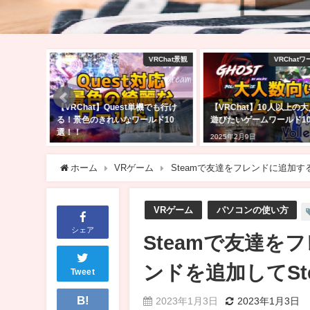
VRChat景観
VRChatワールド紹介
VRCh
t単機でも行け
【VRChat】10人以上の大人数で
VRChatで自分のワ
ールド10
遊びたいゲームワールド10選！！
う！アバターのアップ
きる方向け！【Unity2
2025年2月9日
2025年2月24日
ホーム
VRゲーム
Steamで友達をフレンドに追加す
VRゲーム
パソコンの使い方
シェア
Steamで友達
ンドを追加してSt
Tweet
B!
2023年1月3日
2023年1月3日