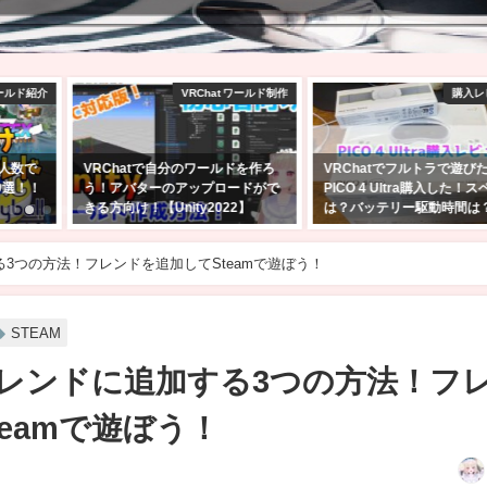
at ワールド制作
購入レビュー！
VRCha
ールドを作ろ
VRChatでフルトラで遊びたくて
【Unity2022】VRCh
ロードがで
PICO 4 Ultra購入した！スペック
をアップロード！入れ
022】
は？バッテリー駆動時間は？
とその設定方法【Still B
2025年4月27日
2026年5月14日
る3つの方法！フレンドを追加してSteamで遊ぼう！
STEAM
をフレンドに追加する3つの方法！フ
eamで遊ぼう！