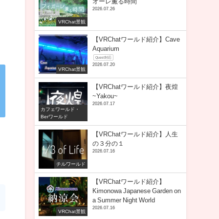
オーレ薫る時間
2026.07.26
VRChat景観
【VRChatワールド紹介】Cave
Aquarium
Quest対応
2026.07.20
VRChat景観
【VRChatワールド紹介】夜煌
~Yakou~
2026.07.17
カフェワールド・
Berワールド
【VRChatワールド紹介】人生
の３分の１
2026.07.16
チルワールド
【VRChatワールド紹介】
Kimonowa Japanese Garden on
a Summer Night World
2026.07.16
VRChat景観