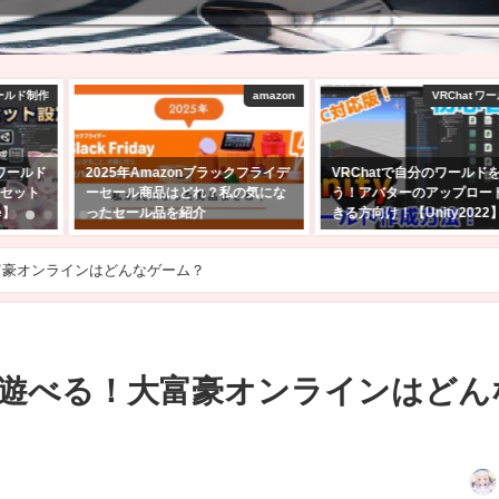
amazon
VRChat ワールド制作
VRChatワ
フライデ
VRChatで自分のワールドを作ろ
【VRChat】10人以上の大
気にな
う！アバターのアップロードがで
遊びたいゲームワールド10
きる方向け！【Unity2022】
2025年2月9日
2025年2月24日
富豪オンラインはどんなゲーム？
遊べる！大富豪オンラインはどん
日