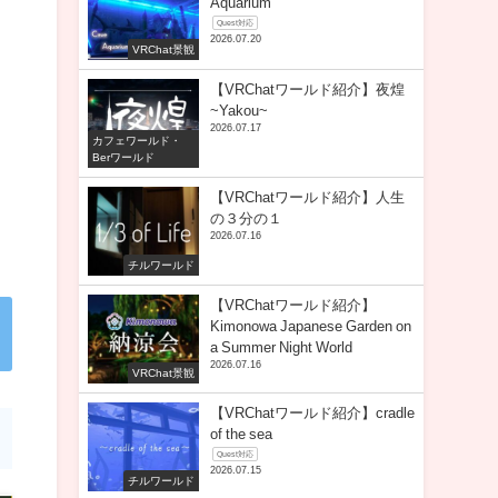
Aquarium
Quest対応
2026.07.20
VRChat景観
【VRChatワールド紹介】夜煌
~Yakou~
2026.07.17
カフェワールド・
Berワールド
【VRChatワールド紹介】人生
の３分の１
2026.07.16
チルワールド
【VRChatワールド紹介】
Kimonowa Japanese Garden on
a Summer Night World
2026.07.16
VRChat景観
【VRChatワールド紹介】cradle
of the sea
Quest対応
2026.07.15
チルワールド