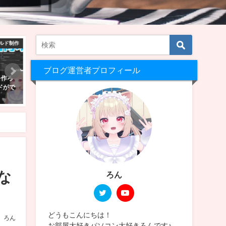
ールド紹介
購入レビュー！
VRC
ブログ運営者プロフィール
人数で
VRChatでフルトラで遊びたくて
【VRChat】Quest単機で
選！！
PICO 4 Ultra購入した！スペック
る！景色のきれいなワールド
は？バッテリー駆動時間は？
選！！
2025年4月27日
2025年2月23日
な
ろん
どうもこんにちは！
ろん
お部屋大好きパソコン大好きろんです♪