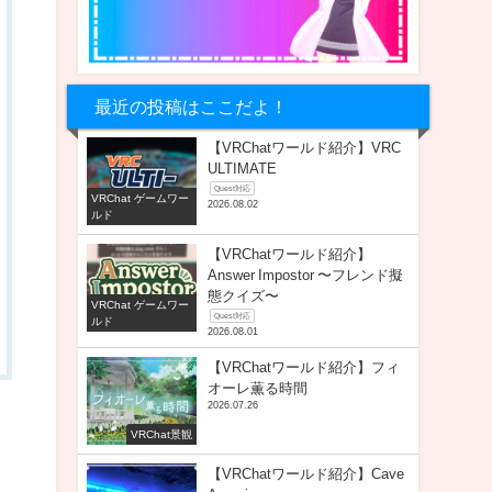
最近の投稿はここだよ！
【VRChatワールド紹介】VRC
ULTIMATE
Quest対応
VRChat ゲームワー
2026.08.02
ルド
【VRChatワールド紹介】
Answer Impostor 〜フレンド擬
態クイズ〜
VRChat ゲームワー
Quest対応
ルド
2026.08.01
【VRChatワールド紹介】フィ
オーレ薫る時間
2026.07.26
VRChat景観
【VRChatワールド紹介】Cave