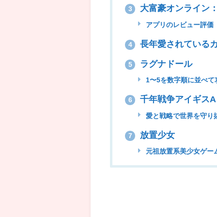
大富豪オンライン
3
アプリのレビュー評価
長年愛されているカ
4
ラグナドール
5
1〜5を数字順に並べて
千年戦争アイギスA
6
愛と戦略で世界を守り
放置少女
7
元祖放置系美少女ゲー