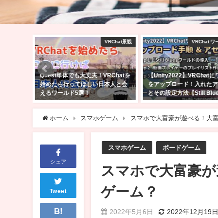
VRChat景観
VRChat ワールド制作
RChatを
【Unity2022】VRChatにワールド
2025年Amazonブラック
本人と会
をアップロード！入れたアセット
ーセール商品はどれ？私の
とその設定方法【Still Blue】
ったセール品を紹介
2026年5月14日
2025年11月24日
ホーム
スマホゲーム
スマホで大富豪が遊べる！大
スマホゲーム
ボードゲーム
シェア
スマホで大富豪が
ゲーム？
Tweet
B!
2022年5月6日
2022年12月19