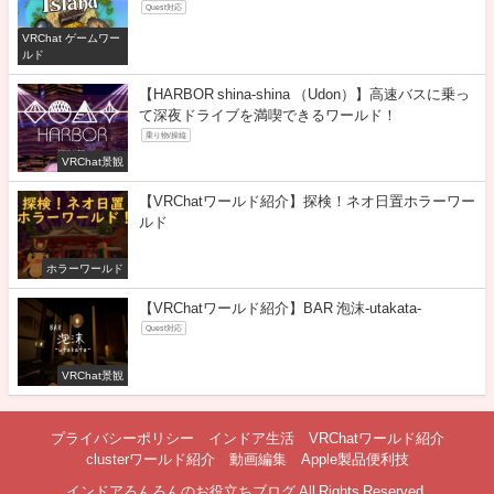
Quest対応
VRChat ゲームワー
ルド
【HARBOR shina-shina （Udon）】高速バスに乗っ
て深夜ドライブを満喫できるワールド！
乗り物/操縦
VRChat景観
【VRChatワールド紹介】探検！ネオ日置ホラーワー
ルド
ホラーワールド
【VRChatワールド紹介】BAR 泡沫-utakata-
Quest対応
VRChat景観
プライバシーポリシー
インドア生活
VRChatワールド紹介
clusterワールド紹介
動画編集
Apple製品便利技
インドアろんろんのお役立ちブログ All Rights Reserved.