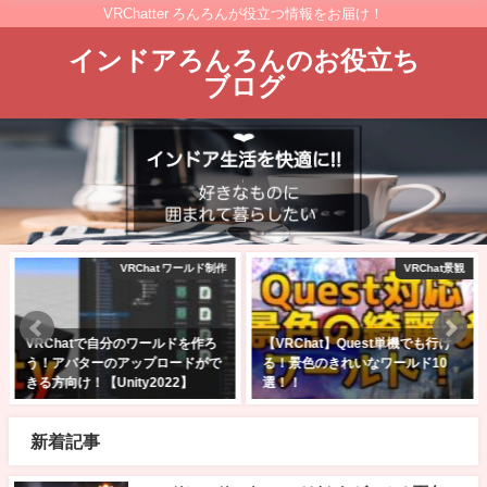
VRChatter ろんろんが役立つ情報をお届け！
インドアろんろんのお役立ち
ブログ
 ワールド制作
VRChat景観
VRChat 
ドを作ろ
【VRChat】Quest単機でも行け
【Unity2022】VRChat
ードがで
る！景色のきれいなワールド10
ドをアップロード！入れた
2】
選！！
トとその設定方法【Still Bl
2025年2月23日
2026年5月14日
新着記事