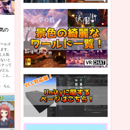
気の
ガールズ
ります。
く人気
らないと
ステって
がどん
ん...
ろん