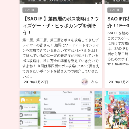
SAO IF
SAO IF
【SAO IF 】第四層のボス攻略は？ウ
SAO I
ィズゲー・ザ・ヒッポカンプを倒そ
介！1F〜
う！
SAO IFを
このデスゲー
第一層、第二層、第三層とボスを攻略してきたプ
に向けて攻略
レイヤーの皆さん！ 順調にソードアートオンライ
は、SAO I
ンを攻略できているみたいですね♪ レベルを上げ
層から第二層
て挑んでいるのに一定の難易度が用意されている
るためのポイ
ボス攻略は、常に万全の準備を整えていきたいで
す！ fa-arrow-ci
すよね！ 今回は第四層のボス攻略について押さえ
ておきたいポイントを踏まえつつ紹介していきた
いと...
ろん
2019年7月27日
2019年7月2