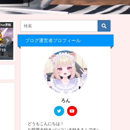
Chat景観
購入レビュー！
VRChat ワ
ブログ運営者プロフィール
も行け
VRChatでフルトラで遊びたくて
【Unity2022】VRChatに
10
PICO 4 Ultra購入した！スペック
をアップロード！入れたア
は？バッテリー駆動時間は？
とその設定方法【Still Blue
2025年4月27日
2026年5月14日
ろん
どうもこんにちは！
お部屋大好きパソコン大好きろんです♪