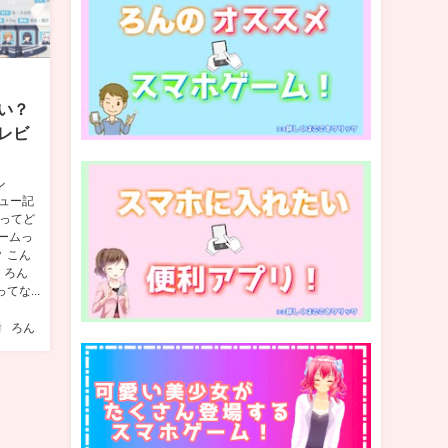
い？
レビ
ル
ュー記
2ってど
ームっ
 こん
 ろん
な...
ろん