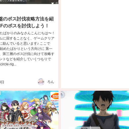
F序盤のボス討伐攻略方法を紹
3Fのボスを討伐しよう！
始めたばかりのみなさんこんにちは〜！
ムに屈することなく、ゲームクリア
に励んでいると思います♪ ここで
Fを始めたばかりという方向けに 第一
、第三層のボス討伐に向けて攻略す
ントなどを紹介していくつもりで
rcle-rig...
ろん
3日