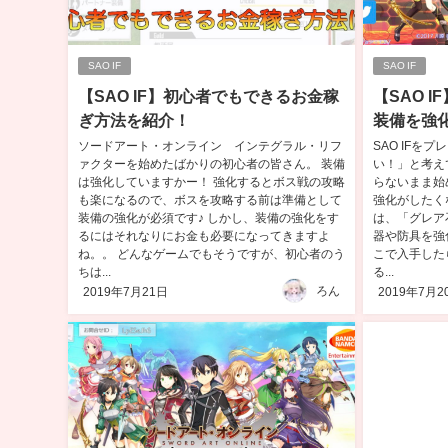
SAO IF
SAO IF
【SAO IF】初心者でもできるお金稼
【SAO 
ぎ方法を紹介！
装備を強
ソードアート・オンライン インテグラル・リフ
SAO IFを
ァクターを始めたばかりの初心者の皆さん。 装備
い！」と考え
は強化していますかー！ 強化するとボス戦の攻略
らないまま始
も楽になるので、ボスを攻略する前は準備として
強化がしたくな
装備の強化が必須です♪ しかし、装備の強化をす
は、「グレア
るにはそれなりにお金も必要になってきますよ
器や防具を強
ね。。 どんなゲームでもそうですが、初心者のう
こで入手した
ちは...
る...
ろん
2019年7月21日
2019年7月2