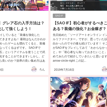
SAO IF
IF】グレア石の入手方法は？
【SAO IF】初心者がするべき
化して強くしよう！
ある？装備の強化？お金稼ぎ？
プレイしていると「装備を強化した
先日始めた「ソードアートオンライン イ
てきますよね！ 最初はなんだかわか
ルリファークター」ですが、思っていた
めったゲームも慣れてくると、装備
白かったのでその後も続けています！ そ
ってくるはずです。 SAO IFで
がSAO IFをプレイしてみて「わからなか
石」というアイテムを使うことで武
と」や「初心者なら知っておきたいこと
化することができます♪ しかし、ど
めてみたので紹介していきたいと思います♪ 
ら良いのか？効率の良い集め方はあ
arrow-circle-right この記...
ろん
0日
2019年7月16日