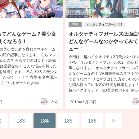
RPG
オルタナティブガールズ2
ってどんなゲーム？美少女
オルタナティブガールズは面白
良くなろう！
どんなゲームなのかやってみて
ュー！
人の美少女と絆を育むスマホゲーム
の紹介記事になります。 ららマジっ
今回は、超ハイクオリティ3D美少女バト
ムなの？ ららマジの口コミ・評価
RPG「オルタナティブガールズ2」のレビ
ラは必要なの？ こんな悩みを持った
事になります。 オルタナティブガールズ
を解消します。 ろん 30人の美少女
んなゲームなの？ VR機能搭載のスマホゲ
・だって・・！？ 彩華 有名声優が
てどうなの？ リセマラはした方がいいの？
くているゲームだよね♪ ...
な悩み持っている方の疑問を解消します！
超ハイクオリティー3D美少女バトルRPGって
ろん
日
2019年6月28日
2
183
184
185
186