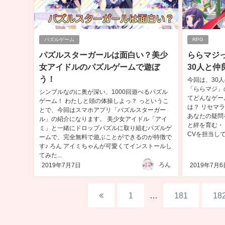
パズルゲーム
RPG
パズルスターガールは面白い？美少
ららマジ
女アイドルのパズルゲームで遊ぼ
30人と仲
う！
今回は、30
「ららマジ」
シンプルなのに奥が深い、1000回遊べるパズル
てどんなゲー
ゲーム！ わたしと頭の体操しよっ？ っというこ
は？ リセマ
とで、今回はスマホアプリ「パズルスターガー
あなたの疑問
ル」の紹介になります。 美少女アイドル「アイ
と絆を育む・
ミ」と一緒にドロップパズルに取り組むパズルゲ
CVを担当して
ームで、完全無料で遊ぶことができるのが特徴で
す♪ ろん アイミちゃんが可愛くてインストールし
てみた...
ろん
2019年7月7日
2019年7月6
1
…
181
18