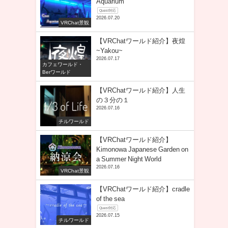
Aquarium
Quest対応
2026.07.20
VRChat景観
【VRChatワールド紹介】夜煌
~Yakou~
2026.07.17
カフェワールド・
Berワールド
【VRChatワールド紹介】人生
の３分の１
2026.07.16
チルワールド
【VRChatワールド紹介】
Kimonowa Japanese Garden on
a Summer Night World
2026.07.16
VRChat景観
【VRChatワールド紹介】cradle
of the sea
Quest対応
2026.07.15
チルワールド