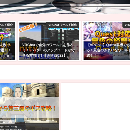
ワールド紹介
VRChat ワールド制作
VR
大人数で
VRChatで自分のワールドを作ろ
【VRChat】Quest単機で
0選！！
う！アバターのアップロードがで
る！景色のきれいなワールド
きる方向け！【Unity2022】
選！！
2025年2月24日
2025年2月23日