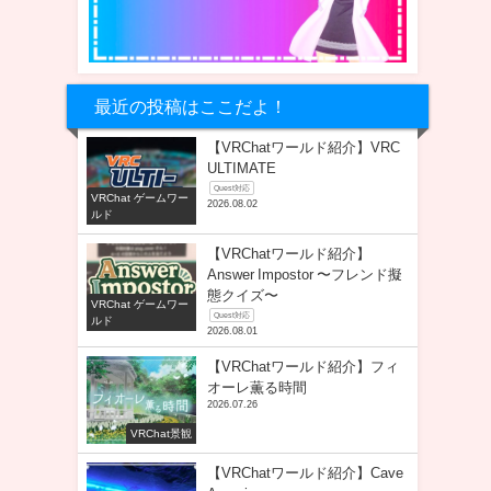
最近の投稿はここだよ！
【VRChatワールド紹介】VRC
ULTIMATE
Quest対応
VRChat ゲームワー
2026.08.02
ルド
【VRChatワールド紹介】
Answer Impostor 〜フレンド擬
態クイズ〜
VRChat ゲームワー
Quest対応
ルド
2026.08.01
【VRChatワールド紹介】フィ
オーレ薫る時間
2026.07.26
VRChat景観
【VRChatワールド紹介】Cave