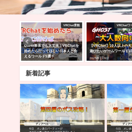
amazon
VRChat景観
VRChat
クフライデ
Quest単体でも大丈夫！VRChatを
【VRChat】10人以上の
の気にな
始めたら行ってほしい日本人と会
遊びたいゲームワールド1
えるワールド5選！
2025年2月9日
2023年1月30日
新着記事