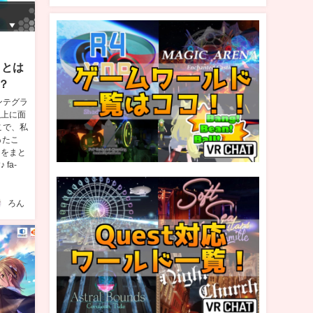
ことは
？
ンテグラ
以上に面
こで、私
ったこ
」をまと
fa-
ろん