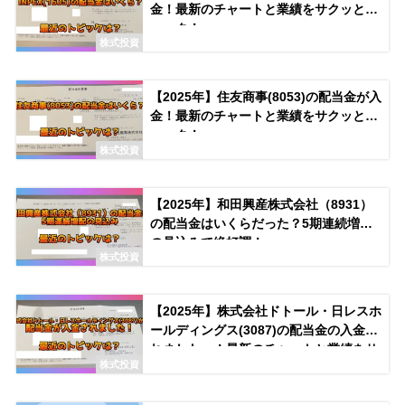
金！最新のチャートと業績をサクッとチ
ェック！
株式投資
【2025年】住友商事(8053)の配当金が入
金！最新のチャートと業績をサクッとチ
ェック！
株式投資
【2025年】和田興産株式会社（8931）
の配当金はいくらだった？5期連続増配
の見込みで絶好調！
株式投資
【2025年】株式会社ドトール・日レスホ
ールディングス(3087)の配当金の入金さ
れましたー！最新のチャートと業績をサ
株式投資
クッとチェック！