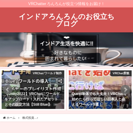
VRChatter ろんろんが役立つ情報をお届け！
インドアろんろんのお役立ち
ブログ
VRChat景観
VRChatワールド紹介
Quest単体でも大丈夫！VRChatを
【VRChat】10人以上の大人数で遊
始めたら行ってほしい日本人と会
びたいゲームワールド10選！！
えるワールド5選！
2025年2月9日
2023年1月30日
ホーム
株式投資
オリックスの株主優待が到着！今回は伊達の牛タンを注文したよー