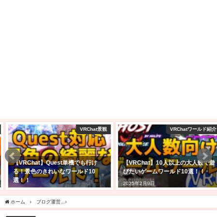
VRChat景観
VRChatワールド紹介
【VRChat】Quest単機でも行け
【VRChat】10人以上の大人数で遊
る！景色のきれいなワールド10
びたいゲームワールド10選！！
選！！
2025年2月9日
2025年2月23日
ホーム
ブログ運営
2ちゃんねるまとめブログを1年続けた結果【今からでも稼げるの