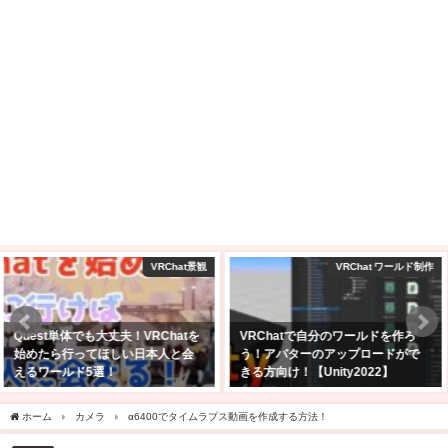
VRChat ワールド制作
VRChat景観
VRChatで自分のワールドを作ろ
【VRChat】Quest単機でも行け
う！アバターのアップロードがで
る！景色のきれいなワールド10
きる方向け！【Unity2022】
選！！
2025年2月24日
2025年2月23日
ホーム
カメラ
α6400でタイムラプス動画を作成する方法！